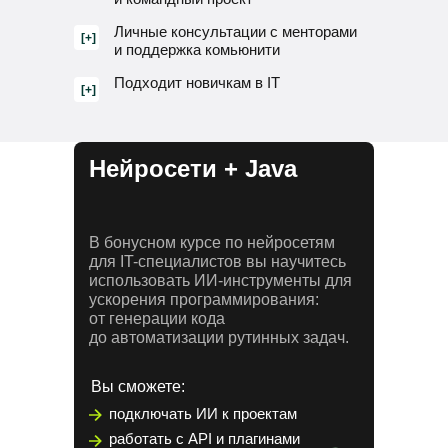
Личные консультации с менторами
[+]
и поддержка комьюнити
Подходит новичкам в IT
[+]
Нейросети + Java
В бонусном курсе по нейросетям
для IT-специалистов вы научитесь
использовать ИИ-инструменты для
ускорения программирования:
от генерации кода
до автоматизации рутинных задач.
Вы сможете:
подключать ИИ к проектам
работать с API и плагинами