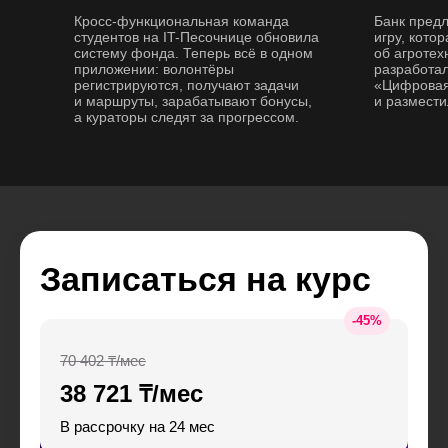
Кросс-функциональная команда
Банк пред
студентов на IT-Песочнице обновила
игру, кото
систему фонда. Теперь всё в одном
об агротех
приложении: волонтёры
разработал
регистрируются, получают задачи
«Цифровая
и маршруты, зарабатывают бонусы,
и размести
а кураторы следят за прогрессом.
Записаться на курс
-
45
%
70 402 ₸/мес
38 721 ₸/мес
В рассрочку на 24 мес