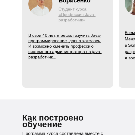
Борисенко
Студент курса
«Профессия Java-
разработчик»
Всем
В свои 40 лет, я решил изучить Java-
Меня
программирование, давно хотелось.
в Ski
И возможно сменить профессию
системного администратора на java-
разр
разработчик...
я во
Как построено
обучение
Программа курса составлена вместе с