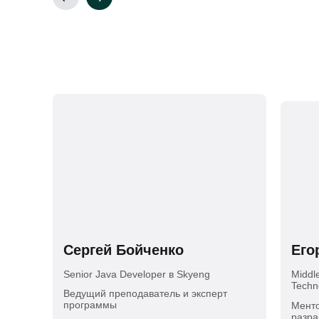
Сергей Бойченко
Его
Senior Java Developer в Skyeng
Middl
Techn
Ведущий преподаватель и эксперт
программы
Менто
разра