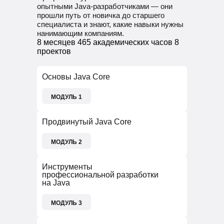
опытными Java-разработчиками — они
прошли путь от новичка до старшего
специалиста и знают, какие навыки нужны
нанимающим компаниям.
8 месяцев
465 академических часов
8
проектов
Основы Java Core
МОДУЛЬ 1
50 ЧАСОВ
Продвинутый Java Core
В финале вас ждет зачет и итоговый
МОДУЛЬ 2
проект.
72 ЧАСОВ
Инструменты
профессиональной разработки
В этом модуле узнаете:
В финале вас ждет зачет и итоговый
на Java
что такое Java
проект.
как настроить среду разработки
МОДУЛЬ 3
как работает синтаксис языка
что такое типы данных и циклы
В этом модуле узнаете:
как работать в Git