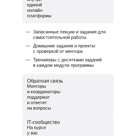
единой
онлайн-
платформы
Записанные лекции и задания для
самостоятельной работы
Домашние задания и проекты
с проверкой от ментора
Тренажеры с десятками заданий
в каждом модуле программы
Обратная связь
Менторы
и координаторы
поддержат
и ответят
на вопросы
Менторы — опытные разработчики.
IT-сообщество
Помогут разобраться в темах и
На курсе
проверят домашние задания.
у вас