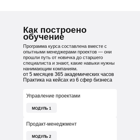
Как построено
обучение
Программа курса составлена вместе с
опытными менеджерами проектов — они
прошли путь от новичка до старшего
специалиста и знают, какие навыки нужны
нанимающим компаниям.
от 5 месяцев
365 академических часов
Практика на кейсах из 6 сфер бизнеса
Управление проектами
МОДУЛЬ 1
190 ЧАСОВ
Продакт-менеджмент
В финале вас ждет зачет и итоговая
МОДУЛЬ 2
практическая работа.