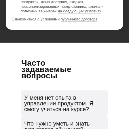
продуктах, демо доступах, скидках,
персонализированных предложениях, акциях и
полезных вебинарах
на следующих условиях
Ознакомиться с условиями
публичного договора
Часто
задаваемые
вопросы
У меня нет опыта в
управлении продуктом. Я
смогу учиться на курсе?
Курс «Профессия Менеджер проектов в
Что нужно уметь и знать
сфере IT» ориентирован на новичков в