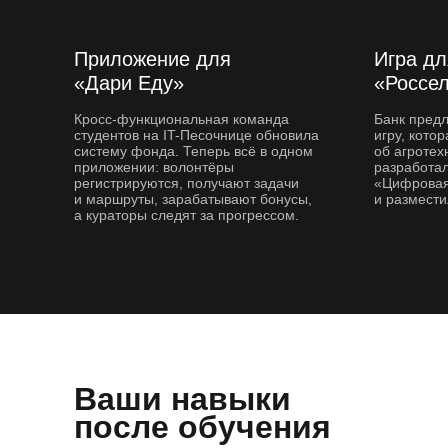
Приложение для
Игра дл
«Дари Еду»
«Россе
Кросс-функциональная команда
Банк пред
студентов на IT-Песочнице обновила
игру, кото
систему фонда. Теперь всё в одном
об агротех
приложении: волонтёры
разработал
регистрируются, получают задачи
«Цифровая
и маршруты, зарабатывают бонусы,
и размести
а кураторы следят за прогрессом.
Ваши навыки
после обучения